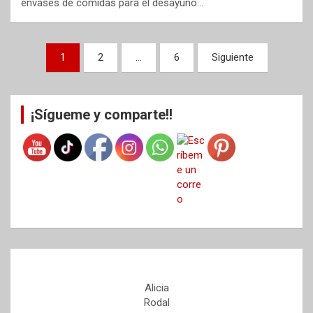
envases de comidas para el desayuno…
Paginación
1
2
…
6
Siguiente
de
entradas
¡Sígueme y comparte!!
Alicia
Rodal