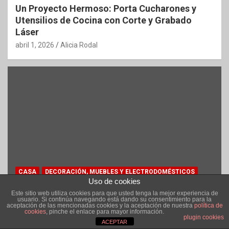
Un Proyecto Hermoso: Porta Cucharones y
Utensilios de Cocina con Corte y Grabado
Láser
abril 1, 2026
Alicia Rodal
CASA
DECORACIÓN, MUEBLES Y ELECTRODOMÉSTICOS
Uso de cookies
IDEAS
MANUALIDADES HOGAR
TIENDA
Este sitio web utiliza cookies para que usted tenga la mejor experiencia de
usuario. Si continúa navegando está dando su consentimiento para la
aceptación de las mencionadas cookies y la aceptación de nuestra
política de
Manualidades para la Cocina: Crea tu Mueble
cookies
, pinche el enlace para mayor información.
plugin cookies
para Especias, Cesta Multifuncional y
ACEPTAR