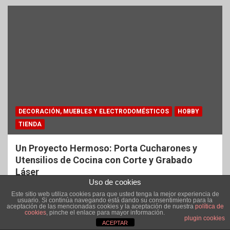
DECORACIÓN, MUEBLES Y ELECTRODOMÉSTICOS
HOBBY
TIENDA
Un Proyecto Hermoso: Porta Cucharones y
Utensilios de Cocina con Corte y Grabado
Láser
Uso de cookies
abril 1, 2026
Alicia Rodal
Este sitio web utiliza cookies para que usted tenga la mejor experiencia de
usuario. Si continúa navegando está dando su consentimiento para la
aceptación de las mencionadas cookies y la aceptación de nuestra
política de
cookies
, pinche el enlace para mayor información.
plugin cookies
ACEPTAR