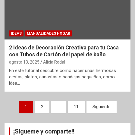
IDEAS
MANUALIDADES HOGAR
2 Ideas de Decoración Creativa para tu Casa
con Tubos de Cartón del papel de baño
agosto 13, 2025
Alicia Rodal
En este tutorial descubre cómo hacer unas hermosas
cestas, platos, canastas o bandejas pequeñas, como
idea…
Paginación
1
2
…
11
Siguiente
de
entradas
¡Sígueme y comparte!!