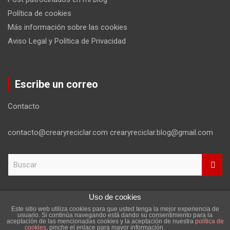
Política de cookies
Más información sobre las cookies
Aviso Legal y Política de Privacidad
Escribe un correo
Contacto
contacto@crearyreciclar.com crearyreciclar.blog@gmail.com
B
u
s
c
Uso de cookies
a
Este sitio web utiliza cookies para que usted tenga la mejor experiencia de
r
Copyright ©2026
Aviso Legal y Política de Privacidad
usuario. Si continúa navegando está dando su consentimiento para la
aceptación de las mencionadas cookies y la aceptación de nuestra
política de
Tema por:
Theme Horse
Funciona gracias a:
WordPress
cookies
, pinche el enlace para mayor información.