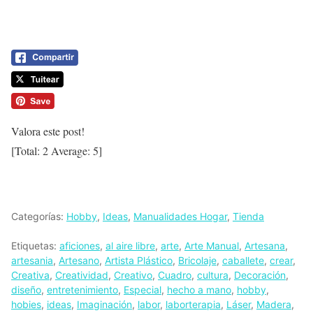
Valora este post!
[Total:
2
Average:
5
]
Categorías:
Hobby
,
Ideas
,
Manualidades Hogar
,
Tienda
Etiquetas:
aficiones
,
al aire libre
,
arte
,
Arte Manual
,
Artesana
,
artesania
,
Artesano
,
Artista Plástico
,
Bricolaje
,
caballete
,
crear
,
Creativa
,
Creatividad
,
Creativo
,
Cuadro
,
cultura
,
Decoración
,
diseño
,
entretenimiento
,
Especial
,
hecho a mano
,
hobby
,
hobies
,
ideas
,
Imaginación
,
labor
,
laborterapia
,
Láser
,
Madera
,