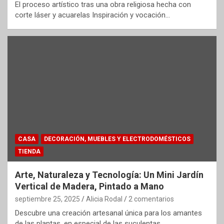
El proceso artístico tras una obra religiosa hecha con
corte láser y acuarelas Inspiración y vocación…
CASA
DECORACIÓN, MUEBLES Y ELECTRODOMÉSTICOS
TIENDA
Arte, Naturaleza y Tecnología: Un Mini Jardín
Vertical de Madera, Pintado a Mano
septiembre 25, 2025
Alicia Rodal
2 comentarios
Descubre una creación artesanal única para los amantes
de las plantas, en especial de las suculentas…