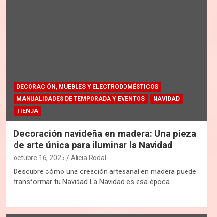
DECORACIÓN, MUEBLES Y ELECTRODOMÉSTICOS
MANUALIDADES DE TEMPORADA Y EVENTOS
NAVIDAD
TIENDA
Decoración navideña en madera: Una pieza
de arte única para iluminar la Navidad
octubre 16, 2025
Alicia Rodal
Descubre cómo una creación artesanal en madera puede
transformar tu Navidad La Navidad es esa época…