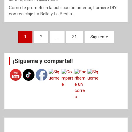
Como te prometí en la publicación anterior, Lumiere DIY
con reciclaje La Bella y La Bestia…
Paginación
1
2
…
31
Siguiente
de
entradas
¡Sígueme y comparte!!