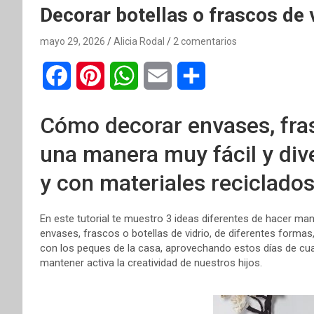
Decorar botellas o frascos de v
mayo 29, 2026
Alicia Rodal
2 comentarios
F
P
W
E
C
a
i
h
m
o
Cómo decorar envases, frasc
c
n
a
a
m
una manera muy fácil y dive
e
t
t
i
p
y con materiales reciclados
b
e
s
l
a
o
r
A
r
En este tutorial te muestro 3 ideas diferentes de hacer manu
envases, frascos o botellas de vidrio, de diferentes form
o
e
p
t
con los peques de la casa, aprovechando estos días de cua
mantener activa la creatividad de nuestros hijos.
k
s
p
i
t
r