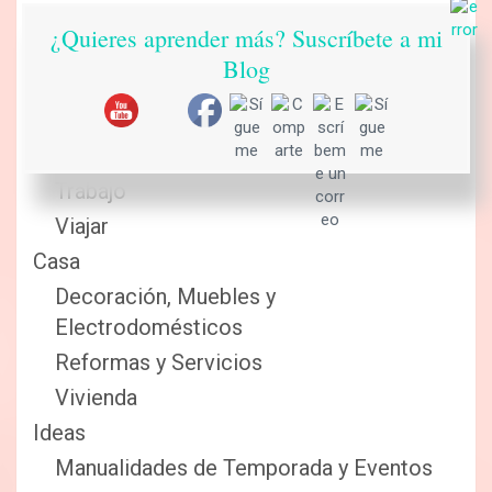
Cursos
¿Quieres aprender más? Suscríbete a mi
Fiestas
Blog
Hobby
Mascotas y Animales
Motor
Trabajo
Viajar
Casa
Decoración, Muebles y
Electrodomésticos
Reformas y Servicios
Vivienda
Ideas
Manualidades de Temporada y Eventos