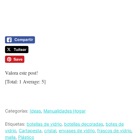
Valora este post!
[Total:
1
Average:
5
]
Categorías:
Ideas
,
Manualidades Hogar
Etiquetas:
botellas de vidrio
,
botellas decoradas
,
botes de
vidrio
,
Cartapesta
,
cristal
,
envases de vidrio
,
frascos de vidrio
,
malla
,
Plástico