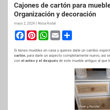
Cajones de cartón para muebl
Organización y decoración
mayo 2, 2024
Alicia Rodal
F
P
W
E
C
a
i
h
m
o
Si tienes muebles en casa y quieres darle un cambio espe
c
n
a
a
m
cartón
, para darle un aspecto completamente nuevo, así se
con
el antes y el después
de este mueble antiguo al que l
e
t
t
i
p
b
e
s
l
a
o
r
A
r
o
e
p
t
k
s
p
i