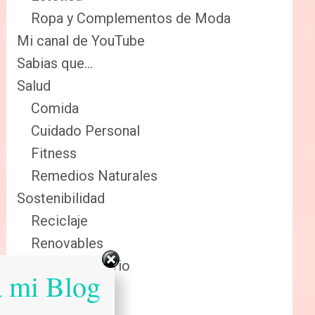
Ropa y Complementos de Moda
Mi canal de YouTube
Sabias que…
Salud
Comida
Cuidado Personal
Fitness
Remedios Naturales
Sostenibilidad
Reciclaje
Renovables
Sector Primario
a mi Blog
Tecnologia
Tienda