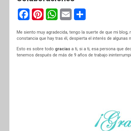
F
P
W
E
C
a
i
h
m
o
Me siento muy agradecida, tengo la suerte de que mi blog, m
c
n
a
a
m
constancia que hay tras él, despierta el interés de algunas
Esto es sobre todo
gracias
a ti, si a ti, esa persona que d
e
t
t
i
p
tenemos después de más de 9 años de trabajo ininterrumpid
b
e
s
l
a
o
r
A
r
o
e
p
t
k
s
p
i
t
r