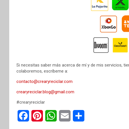
Si necesitas saber más acerca de mí y de mis servicios, tie
colaboremos, escríbeme a:
contacto@crearyreciclar.com
crearyreciclar.blog@gmail.com
#crearyreciclar
F
P
W
E
C
a
i
h
m
o