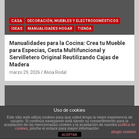
CASA
DECORACIÓN, MUEBLES Y ELECTRODOMÉSTICOS
IDEAS
MANUALIDADES HOGAR
TIENDA
Manualidades para la Cocina: Crea tu Mueble
para Especias, Cesta Multifuncional y
Servilletero Original Reutilizando Cajas de
Madera
marzo 29, 2026
Alicia Rodal
Uso de cookies
Este sitio web utiliza cookies para que usted tenga la mejor experiencia de
usuario. Si continúa navegando está dando su consentimiento para la
aceptación de las mencionadas cookies y la aceptación de nuestra
política de
cookies
, pinche el enlace para mayor información.
plugin cookies
ACEPTAR