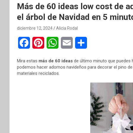
Más de 60 ideas low cost de a
el árbol de Navidad en 5 minut
diciembre 12, 2024
Alicia Rodal
F
P
W
E
C
a
i
h
m
o
Mira estas
más de 60 ideas
de último minuto que puedes
c
n
a
a
m
podemos hacer adornos navideños para decorar el pino de N
materiales reciclados.
e
t
t
i
p
b
e
s
l
a
o
r
A
r
o
e
p
t
k
s
p
i