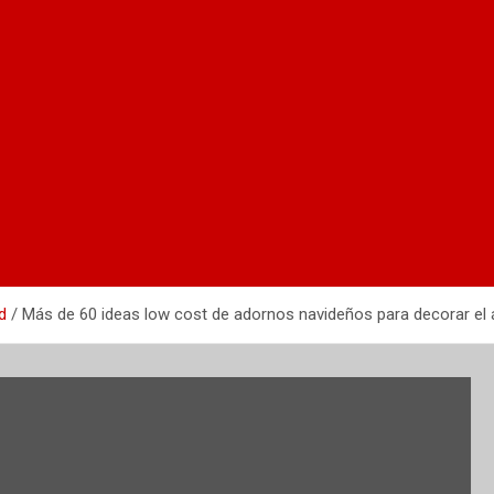
d
Más de 60 ideas low cost de adornos navideños para decorar el 