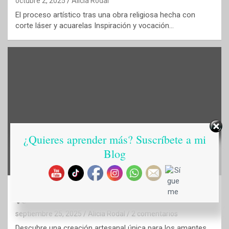
octubre 2, 2025
Alicia Rodal
El proceso artístico tras una obra religiosa hecha con
corte láser y acuarelas Inspiración y vocación…
¿Quieres aprender más? Suscríbete a mi
Blog
CASA
DECORACIÓN, MUEBLES Y ELECTRODOMÉSTICOS
TIENDA
Arte, Naturaleza y Tecnología: Un Mini Jardín
Vertical de Madera, Pintado a Mano
septiembre 25, 2025
Alicia Rodal
2 comentarios
Descubre una creación artesanal única para los amantes