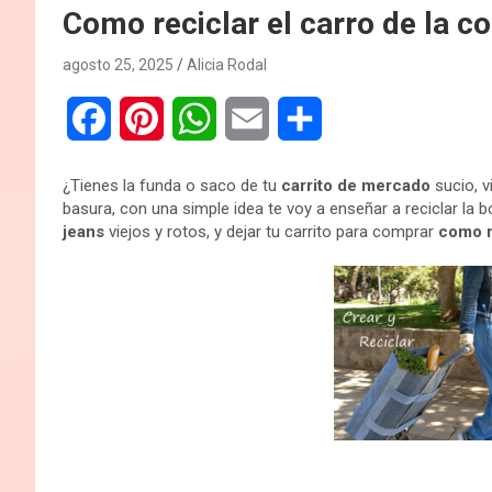
Como reciclar el carro de la c
agosto 25, 2025
Alicia Rodal
F
P
W
E
C
a
i
h
m
o
¿Tienes la funda o saco de tu
carrito de mercado
sucio, v
c
n
a
a
m
basura, con una simple idea te voy a enseñar a reciclar la
jeans
viejos y rotos, y dejar tu carrito para comprar
como 
e
t
t
i
p
b
e
s
l
a
o
r
A
r
o
e
p
t
k
s
p
i
t
r