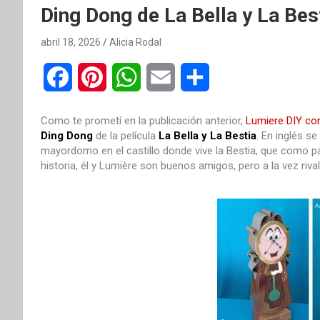
Ding Dong de La Bella y La Best
abril 18, 2026
Alicia Rodal
F
P
W
E
C
a
i
h
m
o
Como te prometí en la publicación anterior,
Lumiere DIY con
c
n
a
a
m
Ding Dong
de la película
La Bella y La Bestia
. En inglés 
mayordomo en el castillo donde vive la Bestia, que como par
e
t
t
i
p
historia, él y Lumière son buenos amigos, pero a la vez rival
b
e
s
l
a
o
r
A
r
o
e
p
t
k
s
p
i
t
r