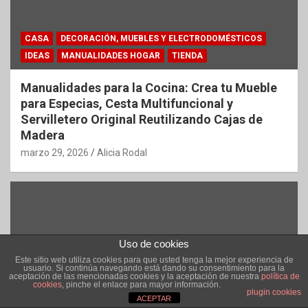
CASA
DECORACIÓN, MUEBLES Y ELECTRODOMÉSTICOS
IDEAS
MANUALIDADES HOGAR
TIENDA
Manualidades para la Cocina: Crea tu Mueble
para Especias, Cesta Multifuncional y
Servilletero Original Reutilizando Cajas de
Madera
marzo 29, 2026
Alicia Rodal
Uso de cookies
Este sitio web utiliza cookies para que usted tenga la mejor experiencia de
usuario. Si continúa navegando está dando su consentimiento para la
aceptación de las mencionadas cookies y la aceptación de nuestra
política de
cookies
, pinche el enlace para mayor información.
plugin cookies
ACEPTAR