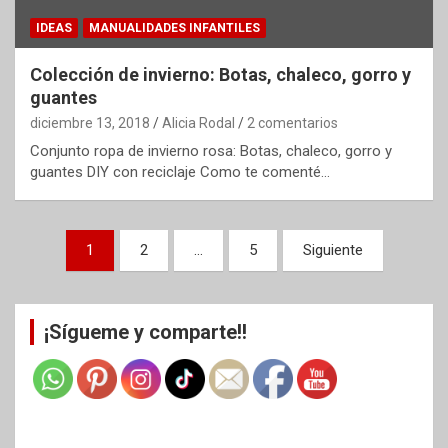
IDEAS
MANUALIDADES INFANTILES
Colección de invierno: Botas, chaleco, gorro y
guantes
diciembre 13, 2018
Alicia Rodal
2 comentarios
Conjunto ropa de invierno rosa: Botas, chaleco, gorro y
guantes DIY con reciclaje Como te comenté…
Paginación
1
2
…
5
Siguiente
de
entradas
¡Sígueme y comparte!!