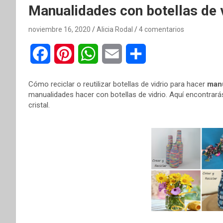
Manualidades con botellas de 
noviembre 16, 2020
Alicia Rodal
4 comentarios
F
P
W
E
C
a
i
h
m
o
Cómo reciclar o reutilizar botellas de vidrio para hacer
manu
c
n
a
a
m
manualidades hacer con botellas de vidrio. Aquí encontra
cristal.
e
t
t
i
p
b
e
s
l
a
o
r
A
r
o
e
p
t
k
s
p
i
t
r