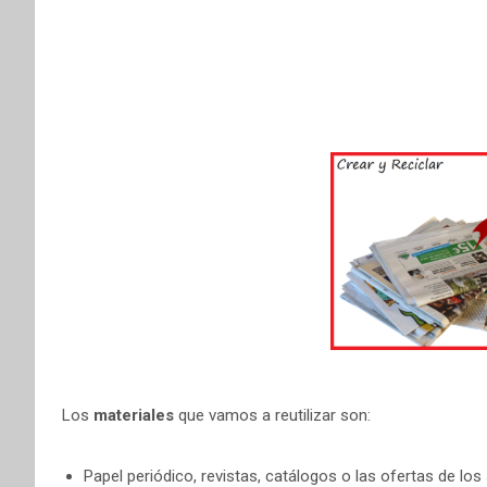
o
r
A
r
o
e
p
t
k
s
p
i
t
r
Los
materiales
que vamos a reutilizar son:
Papel periódico, revistas, catálogos o las ofertas de lo