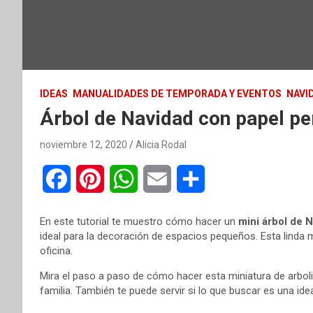
IDEAS
MANUALIDADES DE TEMPORADA Y EVENTOS
NAVI
Árbol de Navidad con papel per
noviembre 12, 2020
Alicia Rodal
F
P
W
E
C
a
i
h
m
o
En este tutorial te muestro cómo hacer un
mini árbol de 
c
n
a
a
m
ideal para la decoración de espacios pequeños. Esta linda m
oficina.
e
t
t
i
p
Mira el paso a paso de cómo hacer esta miniatura de arboli
b
e
s
l
a
familia. También te puede servir si lo que buscar es una ide