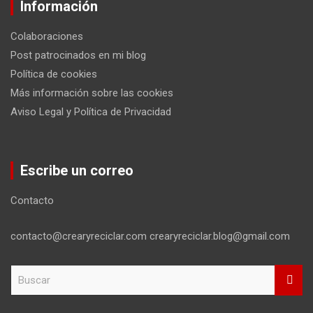
Información
Colaboraciones
Post patrocinados en mi blog
Política de cookies
Más información sobre las cookies
Aviso Legal y Política de Privacidad
Escribe un correo
Contacto
contacto@crearyreciclar.com crearyreciclar.blog@gmail.com
B
u
s