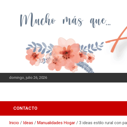
Saltar
al
contenido
domingo, julio 26, 2026
CONTACTO
Inicio
Ideas
Manualidades Hogar
3 ideas estilo rural con p