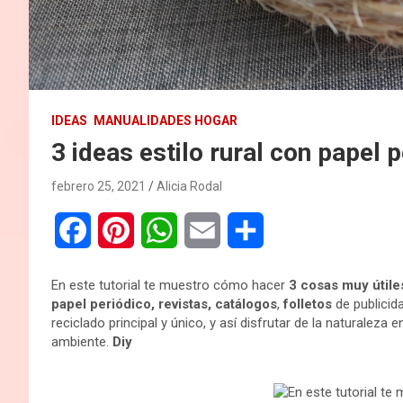
IDEAS
MANUALIDADES HOGAR
3 ideas estilo rural con papel 
febrero 25, 2021
Alicia Rodal
F
P
W
E
C
a
i
h
m
o
En este tutorial te muestro cómo hacer
3 cosas muy útile
c
n
a
a
m
papel periódico, revistas, catálogos
,
folletos
de publicid
reciclado principal y único, y así disfrutar de la naturaleza
e
t
t
i
p
ambiente.
Diy
b
e
s
l
a