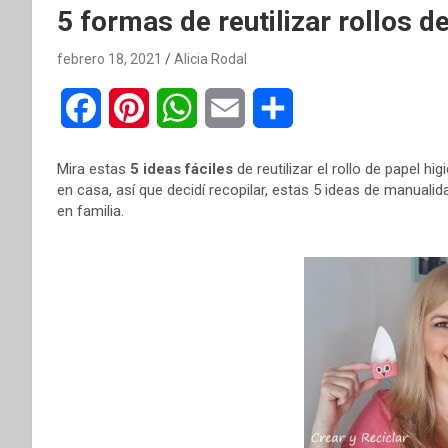
5 formas de reutilizar rollos d
febrero 18, 2021
Alicia Rodal
F
P
W
E
C
a
i
h
m
o
Mira estas
5 ideas fáciles
de reutilizar el rollo de papel 
c
n
a
a
m
en casa, así que decidí recopilar, estas 5 ideas de manuali
en familia.
e
t
t
i
p
b
e
s
l
a
o
r
A
r
o
e
p
t
k
s
p
i
t
r