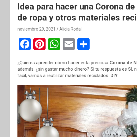
Idea para hacer una Corona de
de ropa y otros materiales rec
noviembre 29, 2021
Alicia Rodal
F
P
W
E
C
a
i
h
m
o
¿Quieres aprender cómo hacer esta preciosa
Corona de N
c
n
a
a
m
además, ¿sin gastar mucho dinero? Si tu respuesta es SI, n
fácil, vamos a reutilizar materiales reciclados.
DIY
e
t
t
i
p
b
e
s
l
a
o
r
A
r
o
e
p
t
k
s
p
i