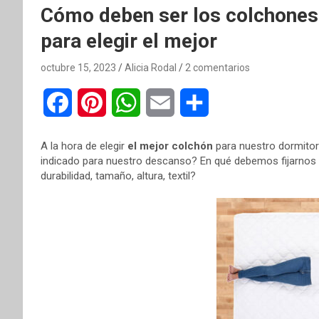
Cómo deben ser los colchones 
para elegir el mejor
octubre 15, 2023
Alicia Rodal
2 comentarios
F
P
W
E
C
a
i
h
m
o
A la hora de elegir
el mejor colchón
para nuestro dormitori
c
n
a
a
m
indicado para nuestro descanso? En qué debemos fijarno
durabilidad, tamaño, altura, textil?
e
t
t
i
p
b
e
s
l
a
o
r
A
r
o
e
p
t
k
s
p
i