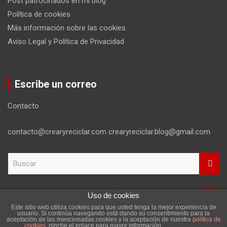
Post patrocinados en mi blog
Política de cookies
Más información sobre las cookies
Aviso Legal y Política de Privacidad
Escribe un correo
Contacto
contacto@crearyreciclar.com crearyreciclar.blog@gmail.com
B
u
s
c
Uso de cookies
a
Este sitio web utiliza cookies para que usted tenga la mejor experiencia de
r
Copyright ©2026
Aviso Legal y Política de Privacidad
usuario. Si continúa navegando está dando su consentimiento para la
aceptación de las mencionadas cookies y la aceptación de nuestra
política de
Tema por:
Theme Horse
Funciona gracias a:
WordPress
cookies
, pinche el enlace para mayor información.