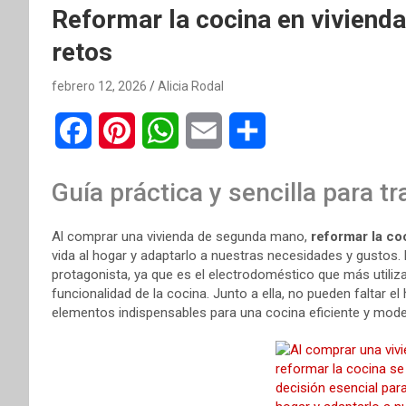
Reformar la cocina en viviend
retos
febrero 12, 2026
Alicia Rodal
F
P
W
E
C
a
i
h
m
o
Guía práctica y sencilla para t
c
n
a
a
m
Al comprar una vivienda de segunda mano,
reformar la co
e
t
t
i
p
vida al hogar y adaptarlo a nuestras necesidades y gustos.
protagonista, ya que es el electrodoméstico que más utiliza
b
e
s
l
a
funcionalidad de la cocina. Junto a ella, no pueden faltar el
o
r
A
r
elementos indispensables para una cocina eficiente y mode
o
e
p
t
k
s
p
i