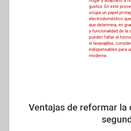
t
r
Ventajas de reformar la 
segun