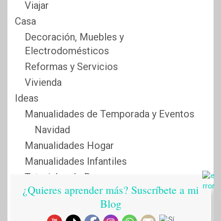
Viajar
Casa
Decoración, Muebles y
Electrodomésticos
Reformas y Servicios
Vivienda
Ideas
Manualidades de Temporada y Eventos
Navidad
Manualidades Hogar
Manualidades Infantiles
Tutoriales de Ropa
¿Quieres aprender más? Suscríbete a mi
Imagen
Blog
Cuidado y Belleza, Productos de Estética