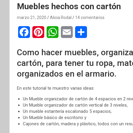
Muebles hechos con cartón
marzo 21, 2020
Alicia Rodal
14 comentarios
F
P
W
E
C
a
i
h
m
o
Como hacer muebles, organizad
c
n
a
a
m
cartón, para tener tu ropa, mat
e
t
t
i
p
organizados en el armario.
b
e
s
l
a
En este tutorial te muestro varias ideas:
o
r
A
r
Un Mueble organizador de cartón de 4 espacios en 2 niv
o
e
p
t
Un Mueble organizador de cartón vertical de 3 niveles,
Un mueble estantería escalonado 5 espacios,
k
s
p
i
Un Mueble básico de escritorio y
Cajones de cartón, madera y plástico, todos con un resu
t
r