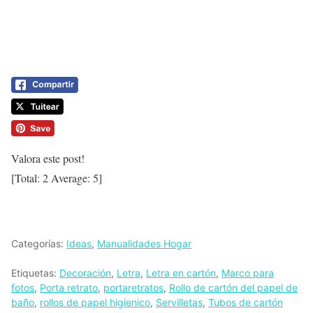
Valora este post!
[Total:
2
Average:
5
]
Categorías:
Ideas
,
Manualidades Hogar
Etiquetas:
Decoración
,
Letra
,
Letra en cartón
,
Marco para
fotos
,
Porta retrato
,
portaretratos
,
Rollo de cartón del papel de
baño
,
rollos de papel higienico
,
Servilletas
,
Tubos de cartón