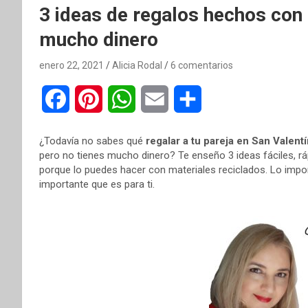
3 ideas de regalos hechos con 
mucho dinero
enero 22, 2021
Alicia Rodal
6 comentarios
F
P
W
E
C
a
i
h
m
o
¿Todavía no sabes qué
regalar a tu pareja en San Valent
c
n
a
a
m
pero no tienes mucho dinero? Te enseño 3 ideas fáciles, r
porque lo puedes hacer con materiales reciclados. Lo impo
e
t
t
i
p
importante que es para ti.
b
e
s
l
a
o
r
A
r
o
e
p
t
k
s
p
i