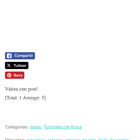
Valora este post!
[Total:
1
Average:
5
]
Categorías:
Ideas
,
Tutoriales de Ropa
Etiquetas:
estuches
,
retazos
,
retazos de tela
,
Rollo de carton
,