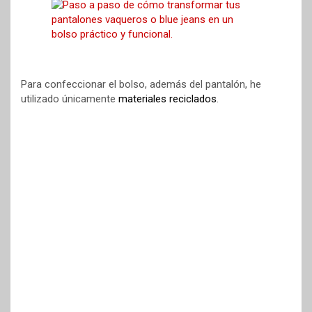
o
e
p
t
k
s
p
i
t
r
Para confeccionar el bolso, además del pantalón, he
utilizado únicamente
materiales reciclados
.