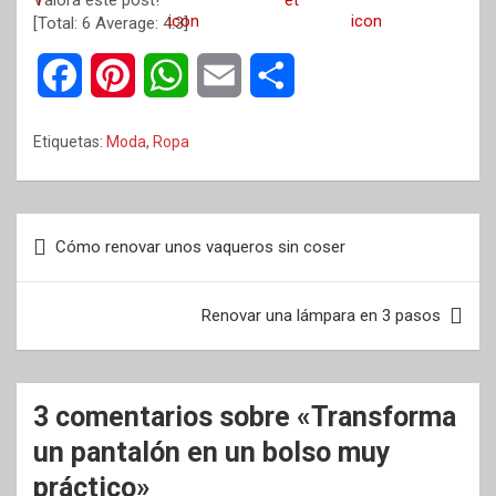
Valora este post!
[Total:
6
Average:
4.3
]
F
P
W
E
C
a
i
h
m
o
Etiquetas:
Moda
,
Ropa
c
n
a
a
m
e
t
t
i
p
Navegación
Cómo renovar unos vaqueros sin coser
b
e
s
l
a
de
entradas
o
r
A
r
Renovar una lámpara en 3 pasos
o
e
p
t
k
s
p
i
3 comentarios sobre «
Transforma
t
r
un pantalón en un bolso muy
práctico
»