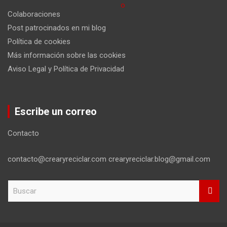
Colaboraciones
Post patrocinados en mi blog
Política de cookies
Más información sobre las cookies
Aviso Legal y Política de Privacidad
Escribe un correo
Contacto
contacto@crearyreciclar.com crearyreciclar.blog@gmail.com
B
u
s
c