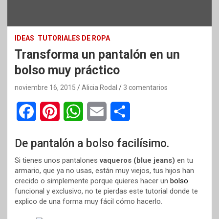
IDEAS
TUTORIALES DE ROPA
Transforma un pantalón en un
bolso muy práctico
noviembre 16, 2015
Alicia Rodal
3 comentarios
F
P
W
E
C
a
i
h
m
o
De pantalón a bolso facilísimo.
c
n
a
a
m
Si tienes unos pantalones
vaqueros (blue jeans)
en tu
e
t
t
i
p
armario, que ya no usas, están muy viejos, tus hijos han
crecido o simplemente porque quieres hacer un
bolso
b
e
s
l
a
funcional y exclusivo, no te pierdas este tutorial donde te
explico de una forma muy fácil cómo hacerlo.
o
r
A
r