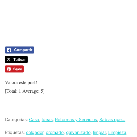
Valora este post!
[Total:
1
Average:
5
]
Categorías:
Casa
,
Ideas
,
Reformas y Servicios
,
Sabias que...
Etiquetas:
colgador
,
cromado
,
galvanizado
,
limpiar
,
Limpieza
,