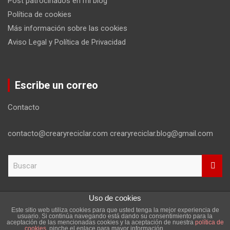
Post patrocinados en mi blog
Política de cookies
Más información sobre las cookies
Aviso Legal y Política de Privacidad
Escribe un correo
Contacto
contacto@crearyreciclar.com crearyreciclar.blog@gmail.com
B
u
s
c
Uso de cookies
a
Este sitio web utiliza cookies para que usted tenga la mejor experiencia de
r
Copyright ©2026
Aviso Legal y Política de Privacidad
usuario. Si continúa navegando está dando su consentimiento para la
aceptación de las mencionadas cookies y la aceptación de nuestra
política de
Tema por:
Theme Horse
Funciona gracias a:
WordPress
cookies
, pinche el enlace para mayor información.