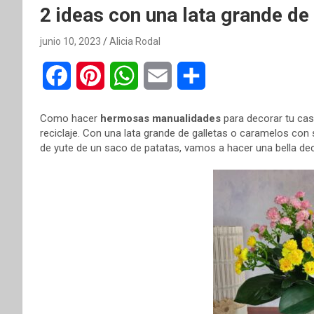
2 ideas con una lata grande de
junio 10, 2023
Alicia Rodal
F
P
W
E
C
a
i
h
m
o
Como hacer
hermosas manualidades
para decorar tu cas
c
n
a
a
m
reciclaje. Con una lata grande de galletas o caramelos con 
de yute de un saco de patatas, vamos a hacer una bella deco
e
t
t
i
p
b
e
s
l
a
o
r
A
r
o
e
p
t
k
s
p
i
t
r