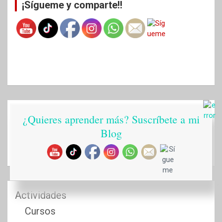
¡Sígueme y comparte!!
¿Quieres aprender más? Suscríbete a mi
Alicia
Blog
Rodal
Actividades
Cursos