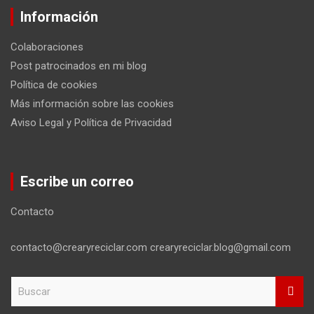
Información
Colaboraciones
Post patrocinados en mi blog
Política de cookies
Más información sobre las cookies
Aviso Legal y Política de Privacidad
Escribe un correo
Contacto
contacto@crearyreciclar.com crearyreciclar.blog@gmail.com
B
u
s