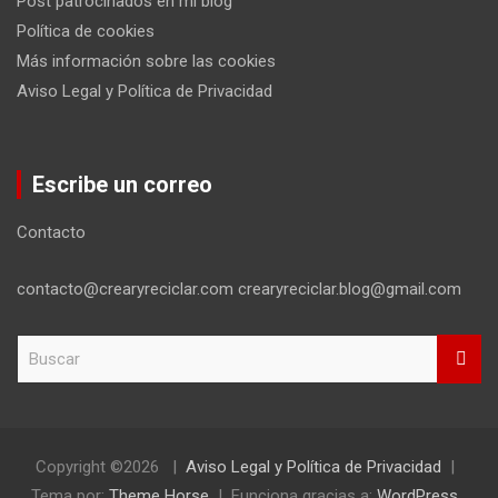
Post patrocinados en mi blog
Política de cookies
Más información sobre las cookies
Aviso Legal y Política de Privacidad
Escribe un correo
Contacto
contacto@crearyreciclar.com crearyreciclar.blog@gmail.com
B
u
s
c
a
r
Copyright ©2026
Aviso Legal y Política de Privacidad
Tema por:
Theme Horse
Funciona gracias a:
WordPress