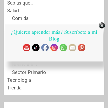
Sabias que…
Salud
Comida
Cuidado Personal
¿Quieres aprender más? Suscríbete a mi
Fitness
Blog
Remedios Naturales
Sostenibilidad
Reciclaje
Renovables
Sector Primario
Tecnologia
Tienda