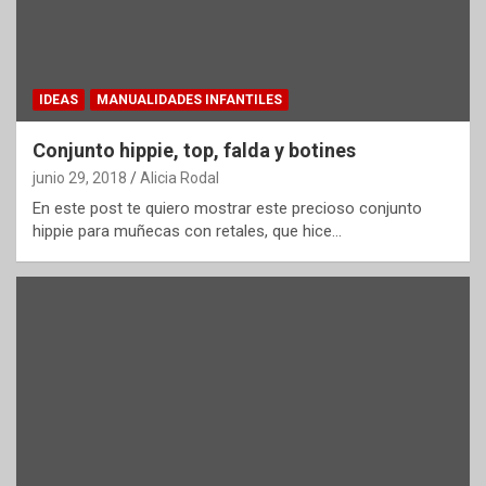
IDEAS
MANUALIDADES INFANTILES
Conjunto hippie, top, falda y botines
junio 29, 2018
Alicia Rodal
En este post te quiero mostrar este precioso conjunto
hippie para muñecas con retales, que hice…