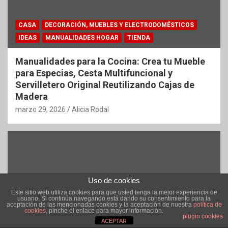
CASA
DECORACIÓN, MUEBLES Y ELECTRODOMÉSTICOS
IDEAS
MANUALIDADES HOGAR
TIENDA
Manualidades para la Cocina: Crea tu Mueble
para Especias, Cesta Multifuncional y
Servilletero Original Reutilizando Cajas de
Madera
marzo 29, 2026
Alicia Rodal
Uso de cookies
Este sitio web utiliza cookies para que usted tenga la mejor experiencia de
usuario. Si continúa navegando está dando su consentimiento para la
aceptación de las mencionadas cookies y la aceptación de nuestra
política de
cookies
, pinche el enlace para mayor información.
plugin cookies
ACEPTAR