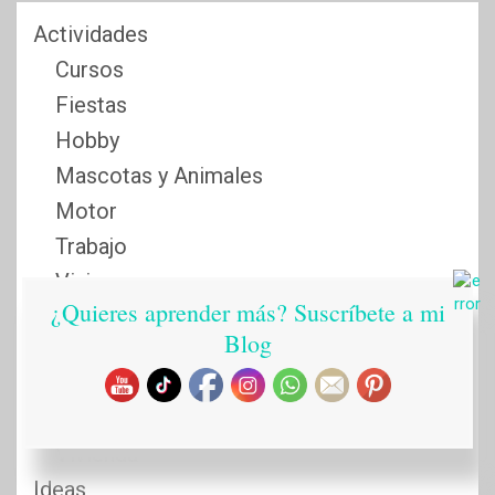
Actividades
Cursos
Fiestas
Hobby
Mascotas y Animales
Motor
Trabajo
Viajar
¿Quieres aprender más? Suscríbete a mi
Casa
Blog
Decoración, Muebles y
Electrodomésticos
Reformas y Servicios
Vivienda
Ideas