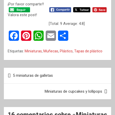
¡Por favor comparte!!
Valora este post!
[Total:
9
Average:
4.8
]
F
P
W
E
C
a
i
h
m
o
Etiquetas:
Miniaturas
,
Muñecas
,
Plástico
,
Tapas de plástico
c
n
a
a
m
e
t
t
i
p
Navegación
5 miniaturas de galletas
b
e
s
l
a
de
entradas
o
r
A
r
Miniaturas de cupcakes y lollipops
o
e
p
t
k
s
p
i
16 comentarios sobre «
Miniaturas