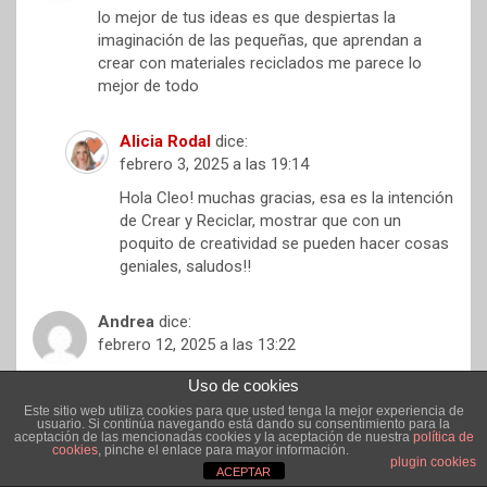
lo mejor de tus ideas es que despiertas la
imaginación de las pequeñas, que aprendan a
crear con materiales reciclados me parece lo
mejor de todo
Alicia Rodal
dice:
febrero 3, 2025 a las 19:14
Hola Cleo! muchas gracias, esa es la intención
de Crear y Reciclar, mostrar que con un
poquito de creatividad se pueden hacer cosas
geniales, saludos!!
Andrea
dice:
febrero 12, 2025 a las 13:22
que bonitas tus miniaturas, las encuentro muy
Uso de cookies
originales, cuanta creatividad tienes te felicito
Este sitio web utiliza cookies para que usted tenga la mejor experiencia de
usuario. Si continúa navegando está dando su consentimiento para la
aceptación de las mencionadas cookies y la aceptación de nuestra
política de
cookies
, pinche el enlace para mayor información.
Alicia Rodal
dice:
plugin cookies
ACEPTAR
febrero 17, 2025 a las 09:42