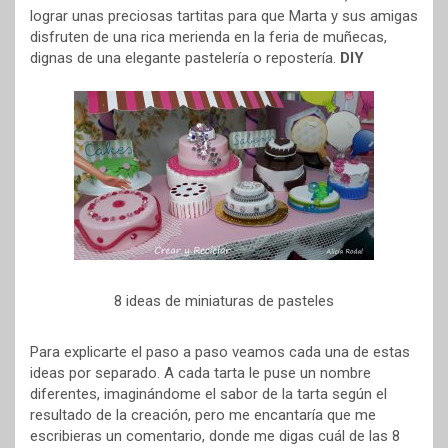
b
e
s
l
a
lograr unas preciosas tartitas para que Marta y sus amigas
disfruten de una rica merienda en la feria de muñecas,
o
r
A
r
dignas de una elegante pastelería o repostería.
DIY
o
e
p
t
k
s
p
i
t
r
8 ideas de miniaturas de pasteles
Para explicarte el paso a paso veamos cada una de estas
ideas por separado. A cada tarta le puse un nombre
diferentes, imaginándome el sabor de la tarta según el
resultado de la creación, pero me encantaría que me
escribieras un comentario, donde me digas cuál de las 8