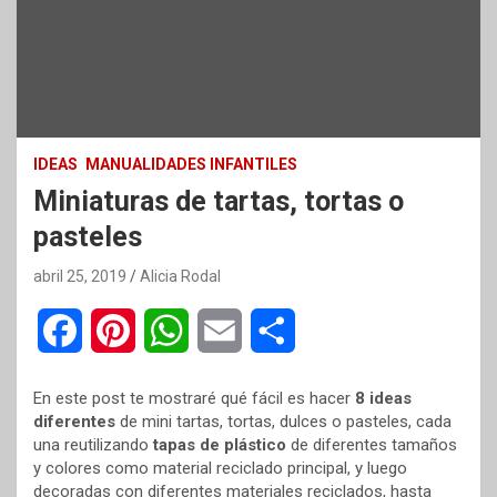
IDEAS
MANUALIDADES INFANTILES
Miniaturas de tartas, tortas o
pasteles
abril 25, 2019
Alicia Rodal
F
P
W
E
C
a
i
h
m
o
En este post te mostraré qué fácil es hacer
8 ideas
c
n
a
a
m
diferentes
de mini tartas, tortas, dulces o pasteles, cada
una reutilizando
tapas de plástico
de diferentes tamaños
e
t
t
i
p
y colores como material reciclado principal, y luego
decoradas con diferentes materiales reciclados, hasta