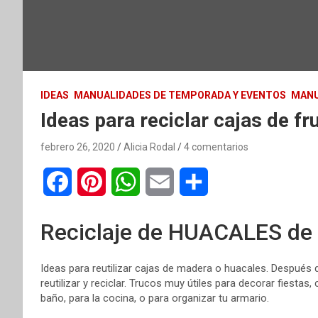
IDEAS
MANUALIDADES DE TEMPORADA Y EVENTOS
MANU
Ideas para reciclar cajas de fr
febrero 26, 2020
Alicia Rodal
4 comentarios
F
P
W
E
C
a
i
h
m
o
Reciclaje de HUACALES de
c
n
a
a
m
e
t
t
i
p
Ideas para reutilizar cajas de madera o huacales. Después de
reutilizar y reciclar. Trucos muy útiles para decorar fiesta
b
e
s
l
a
baño, para la cocina, o para organizar tu armario.