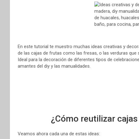
o
r
A
r
o
e
p
t
k
s
p
i
t
r
En este tutorial te muestro muchas ideas creativas y decor
de las cajas de frutas como las fresas, o las verduras que
Ideal para la decoración de diferentes tipos de celebracione
amantes del diy y las manualidades.
¿Cómo reutilizar caja
Veamos ahora cada una de estas ideas: