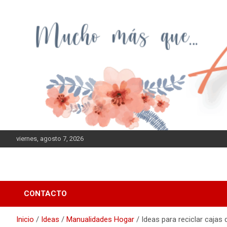
Saltar
al
contenido
viernes, agosto 7, 2026
CONTACTO
Inicio
Ideas
Manualidades Hogar
Ideas para reciclar cajas 