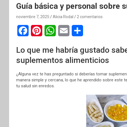
Guía básica y personal sobre 
noviembre 7, 2025
Alicia Rodal
2 comentarios
F
P
W
E
C
a
i
h
m
o
Lo que me habría gustado sab
c
n
a
a
m
suplementos alimenticios
e
t
t
i
p
¿Alguna vez te has preguntado si deberías tomar suplement
b
e
s
l
a
manera simple y cercana, lo que he aprendido sobre este 
tu salud sin enredos.
o
r
A
r
o
e
p
t
k
s
p
i
t
r