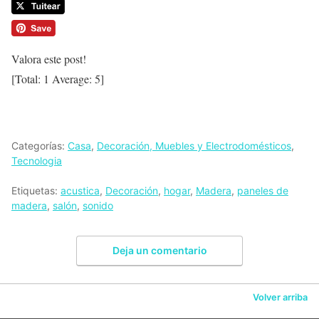
Valora este post!
[Total:
1
Average:
5
]
Categorías:
Casa
,
Decoración, Muebles y Electrodomésticos
,
Tecnologia
Etiquetas:
acustica
,
Decoración
,
hogar
,
Madera
,
paneles de
madera
,
salón
,
sonido
Deja un comentario
Volver arriba