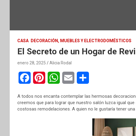
CASA
DECORACIÓN, MUEBLES Y ELECTRODOMÉSTICOS
El Secreto de un Hogar de Revi
enero 28, 2025
Alicia Rodal
F
P
W
E
C
a
i
h
m
o
A todos nos encanta contemplar las hermosas decoracione
c
n
a
a
m
creemos que para lograr que nuestro salón luzca igual que
costosas remodelaciones. A quien no le gustaría tener una c
e
t
t
i
p
b
e
s
l
a