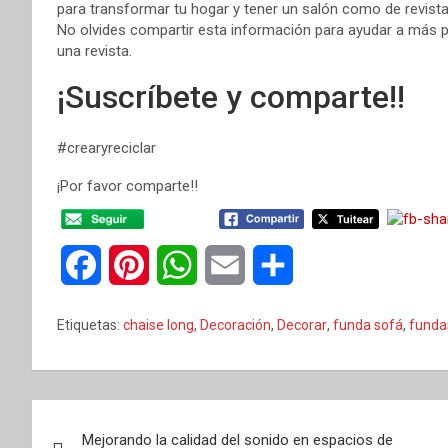
para transformar tu hogar y tener un salón como de revist
No olvides compartir esta información para ayudar a más p
una revista.
¡Suscríbete y comparte!!
#crearyreciclar
¡Por favor comparte!!
F
P
W
E
C
a
i
h
m
o
Etiquetas:
chaise long
,
Decoración
,
Decorar
,
funda sofá
,
funda
c
n
a
a
m
e
t
t
i
p
Navegación
b
e
s
l
a
Mejorando la calidad del sonido en espacios de