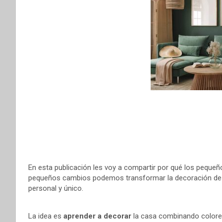
o
r
A
r
o
e
p
t
k
s
p
i
t
r
En esta publicación les voy a compartir por qué los pequeñ
pequeños cambios podemos transformar la decoración de 
personal y único.
La idea es
aprender a decorar
la casa combinando colores