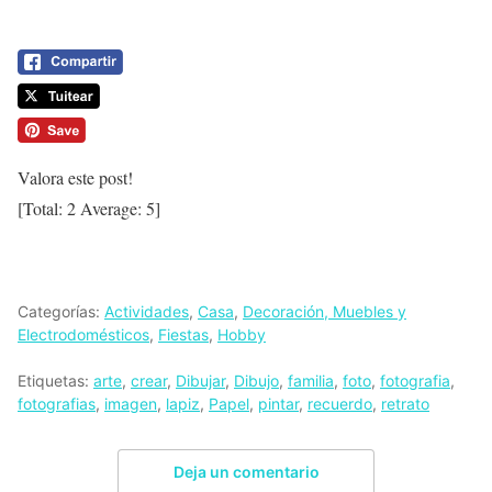
Valora este post!
[Total:
2
Average:
5
]
Categorías:
Actividades
,
Casa
,
Decoración, Muebles y
Electrodomésticos
,
Fiestas
,
Hobby
Etiquetas:
arte
,
crear
,
Dibujar
,
Dibujo
,
familia
,
foto
,
fotografia
,
fotografias
,
imagen
,
lapiz
,
Papel
,
pintar
,
recuerdo
,
retrato
Deja un comentario