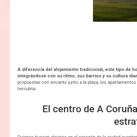
t
r
A diferencia del alojamiento tradicional, este tipo de h
integrándose con su ritmo, sus barrios y su cultura diar
propuestas con encanto junto a la playa, los apartamentos tu
herculina.
El centro de A Coruña
estra
Quienes buscan alojarse en el corazón de la ciudad cuen