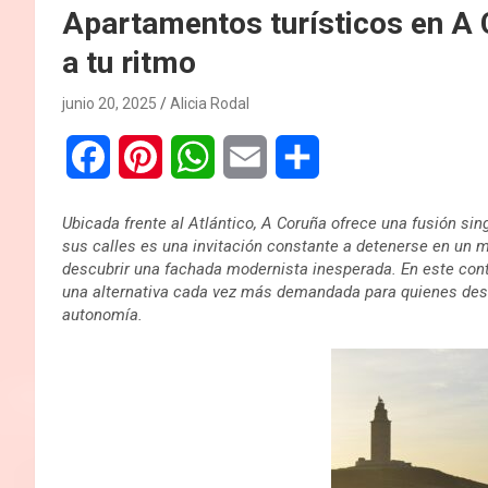
Apartamentos turísticos en A 
a tu ritmo
junio 20, 2025
Alicia Rodal
F
P
W
E
C
a
i
h
m
o
Ubicada frente al Atlántico, A Coruña ofrece una fusión sing
c
n
a
a
m
sus calles es una invitación constante a detenerse en un m
descubrir una fachada modernista inesperada. En este con
e
t
t
i
p
una alternativa cada vez más demandada para quienes dese
autonomía.
b
e
s
l
a
o
r
A
r
o
e
p
t
k
s
p
i