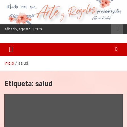
Saltar
al
contenido
sábado, agosto 8, 2026
Inicio
salud
Etiqueta:
salud