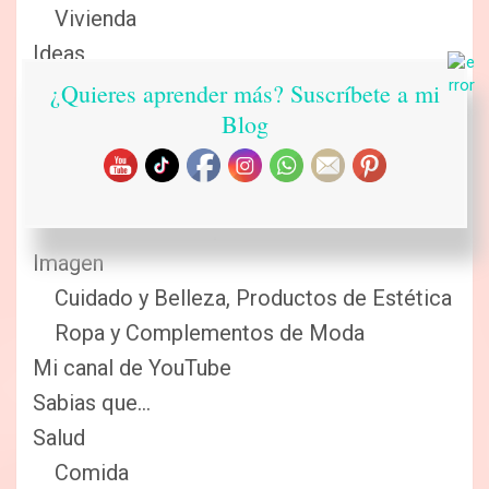
Vivienda
Ideas
Manualidades de Temporada y Eventos
¿Quieres aprender más? Suscríbete a mi
Blog
Navidad
Manualidades Hogar
Manualidades Infantiles
Tutoriales de Ropa
Imagen
Cuidado y Belleza, Productos de Estética
Ropa y Complementos de Moda
Mi canal de YouTube
Sabias que…
Salud
Comida